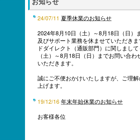
お知らせ
15/04/09
車載用5型小型カラーワイドモ
新発売
24/07/11
夏季休業のお知らせ
14/09/19
車速連動電源コントロールユニ
新発売
2024年8月10日（土）～8月18日（
14/09/19
24Vto12V電圧コンバータ 「
D
及びサポート業務を休ませていただきま
売
ドダイレクト（通販部門）に関しましても、
14/06/07
HDMIカールケーブル 「
HDMI
（土）～8月18日（日）までお問い合わ
14/03/17
4型小型カラーワイドモニタ 
いただきます。
ました。
14/03/03
ETC車載機取付スペーサー 
誠にご不便おかけいたしますが、ご理解
上げます。
13/12/17
赤外線リモコンリピーター 「
I
た。
19/12/16
年末年始休業のお知らせ
13/11/13
8.0型液晶マルチメディアディ
D8150AV
」を発表しました。
お客様各位
13/09/25
高画質カラーマルチサイドカメ
平素よりキャストレードをお引き立てい
ズ
」を発表しました。
とうございます。